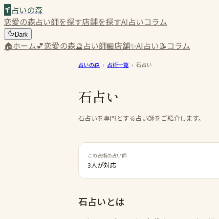
占いの森
恋愛の森
占い師を探す
店舗を探す
AI占い
コラム
Dark
🏠
ホーム
💕
恋愛の森
🔮
占い師
🏪
店舗
✨
AI占い
📝
コラム
占いの森
›
占術一覧
›
石占い
石占い
石占いを専門とする占い師をご紹介します。
この占術の占い師
3人が対応
石占い
とは