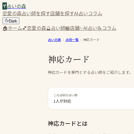
占いの森
恋愛の森
占い師を探す
店舗を探す
AI占い
コラム
Dark
🏠
ホーム
💕
恋愛の森
🔮
占い師
🏪
店舗
✨
AI占い
📝
コラム
占いの森
›
占術一覧
›
神応カード
神応カード
神応カードを専門とする占い師をご紹介します。
この占術の占い師
1人が対応
神応カード
とは