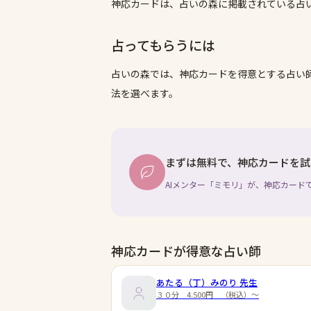
神応カードは、占いの森に掲載されている占
占ってもらうには
占いの森では、
神応カード
を得意とする占い
法を選べます。
まずは無料で、神応カードを試
AIメンター「ミモリ」が、神応カード
神応カードが得意な占い師
あたる（丁）みのり
先生
３０分 4.500円 （税込）～