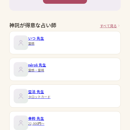
神託が得意な占い師
すべて見る
いつ
先生
霊感
néroli
先生
霊感・霊視
空法
先生
タロットカード
幸粋
先生
22,000円〜