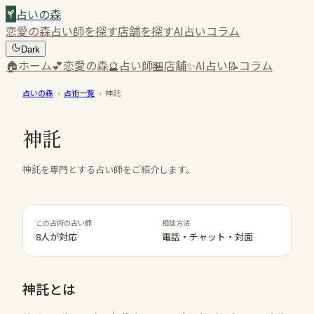
占いの森
恋愛の森
占い師を探す
店舗を探す
AI占い
コラム
Dark
🏠
ホーム
💕
恋愛の森
🔮
占い師
🏪
店舗
✨
AI占い
📝
コラム
占いの森
›
占術一覧
›
神託
神託
神託を専門とする占い師をご紹介します。
この占術の占い師
相談方法
8人が対応
電話・チャット・対面
神託
とは