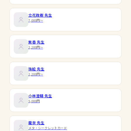
立花政樹
先生
7,000円〜
紫香
先生
2,200円〜
珠絵
先生
2,200円〜
小林澄精
先生
5,000円
龍奈
先生
メタ・シークレットカード