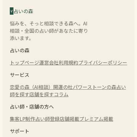
占いの森
悩みを、そっと相談できる森へ。AI
相談・全国の占い師があなたに寄り
添います。
占いの森
トップページ
運営会社
利用規約
プライバシーポリシー
サービス
恋愛の森（AI相談）
開運の杜
パワーストーンの森
占い
師を探す
店舗を探す
コラム
占い師・店舗の方へ
集客LP制作
占い師登録
店舗掲載
プレミアム掲載
サポート