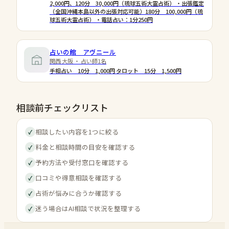
2,000円、120分 30,000円（琉球五術大霊占術） ・出張鑑定
（全国沖縄本島以外の出張対応可能）180分 100,000円（琉
球五術大霊占術） ・電話占い：1分250円
占いの館 アヴニール
関西 大阪 ・ 占い師1名
手相占い 10分 1,000円 タロット 15分 1,500円
相談前チェックリスト
相談したい内容を1つに絞る
✓
料金と相談時間の目安を確認する
✓
予約方法や受付窓口を確認する
✓
口コミや得意相談を確認する
✓
占術が悩みに合うか確認する
✓
迷う場合はAI相談で状況を整理する
✓