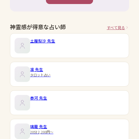
神霊感が得意な占い師
すべて見る
土屋梨沙
先生
凛
先生
タロット占い
泰河
先生
璃龍
先生
20分 2,200円〜