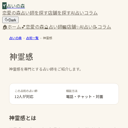
占いの森
恋愛の森
占い師を探す
店舗を探す
AI占い
コラム
Dark
🏠
ホーム
💕
恋愛の森
🔮
占い師
🏪
店舗
✨
AI占い
📝
コラム
占いの森
›
占術一覧
›
神霊感
神霊感
神霊感を専門とする占い師をご紹介します。
この占術の占い師
相談方法
12人が対応
電話・チャット・対面
神霊感
とは