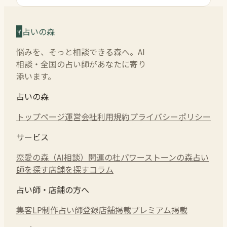
占いの森
悩みを、そっと相談できる森へ。AI
相談・全国の占い師があなたに寄り
添います。
占いの森
トップページ
運営会社
利用規約
プライバシーポリシー
サービス
恋愛の森（AI相談）
開運の杜
パワーストーンの森
占い
師を探す
店舗を探す
コラム
占い師・店舗の方へ
集客LP制作
占い師登録
店舗掲載
プレミアム掲載