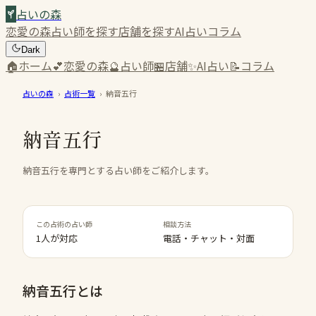
占いの森
恋愛の森
占い師を探す
店舗を探す
AI占い
コラム
Dark
🏠
ホーム
💕
恋愛の森
🔮
占い師
🏪
店舗
✨
AI占い
📝
コラム
占いの森
›
占術一覧
›
納音五行
納音五行
納音五行を専門とする占い師をご紹介します。
この占術の占い師
相談方法
1人が対応
電話・チャット・対面
納音五行
とは