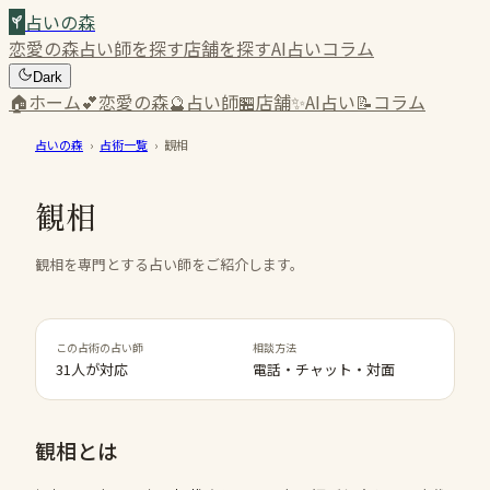
占いの森
恋愛の森
占い師を探す
店舗を探す
AI占い
コラム
Dark
🏠
ホーム
💕
恋愛の森
🔮
占い師
🏪
店舗
✨
AI占い
📝
コラム
占いの森
›
占術一覧
›
観相
観相
観相を専門とする占い師をご紹介します。
この占術の占い師
相談方法
31人が対応
電話・チャット・対面
観相
とは