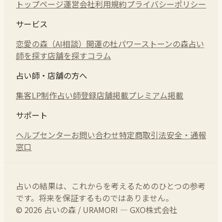
トップページ
運営会社
利用規約
プライバシーポリシー
サービス
恋愛の森（AI相談）
開運の杜
パワーストーンの森
占い
師を探す
店舗を探す
コラム
占い師・店舗の方へ
集客LP制作
占い師登録
店舗掲載
プレミアム掲載
サポート
ヘルプセンター
お問い合わせ
特定商取引法
安全・通報
窓口
占いの結果は、これからを考えるためのひとつの参考
です。将来を保証するものではありません。
© 2026 占いの森 / URAMORI — GXO株式会社