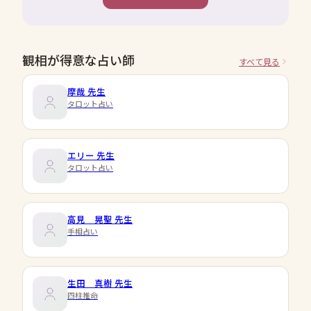
観相が得意な占い師
すべて見る
摩哉
先生
タロット占い
エリー
先生
タロット占い
高見 晃聖
先生
手相占い
生田 真樹
先生
四柱推命