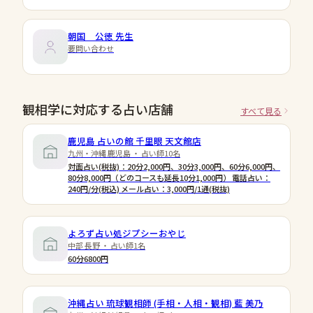
朝国 公徳
先生
要問い合わせ
観相学に対応する占い店舗
すべて見る
鹿児島 占いの館 千里眼 天文館店
九州・沖縄 鹿児島 ・ 占い師10名
対面占い(税抜)：20分2,000円、30分3,000円、60分6,000円、
80分8,000円（どのコースも延長10分1,000円） 電話占い：
240円/分(税込) メール占い：3,000円/1通(税抜)
よろず占い処ジプシーおやじ
中部 長野 ・ 占い師1名
60分6800円
沖縄占い 琉球観相師 (手相・人相・観相) 藍 美乃