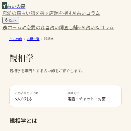
占いの森
恋愛の森
占い師を探す
店舗を探す
AI占い
コラム
Dark
🏠
ホーム
💕
恋愛の森
🔮
占い師
🏪
店舗
✨
AI占い
📝
コラム
占いの森
›
占術一覧
›
観相学
観相学
観相学を専門とする占い師をご紹介します。
この占術の占い師
相談方法
5人が対応
電話・チャット・対面
観相学
とは