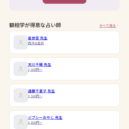
観相学が得意な占い師
すべて見る
星世宮
先生
西洋占星術
天川千穂
先生
2,000円〜
遠藤千夏子
先生
5,500円〜
ジプシーおやじ
先生
6,800円〜