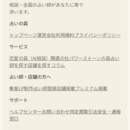
相談・全国の占い師があなたに寄り
添います。
占いの森
トップページ
運営会社
利用規約
プライバシーポリシー
サービス
恋愛の森（AI相談）
開運の杜
パワーストーンの森
占い
師を探す
店舗を探す
コラム
占い師・店舗の方へ
集客LP制作
占い師登録
店舗掲載
プレミアム掲載
サポート
ヘルプセンター
お問い合わせ
特定商取引法
安全・通報
窓口