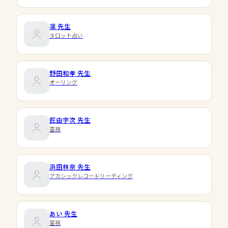
凛
先生
タロット占い
野田和孝
先生
オーリング
匠由宇次
先生
霊視
浜田林奈
先生
アカシックレコードリーディング
あい
先生
霊視