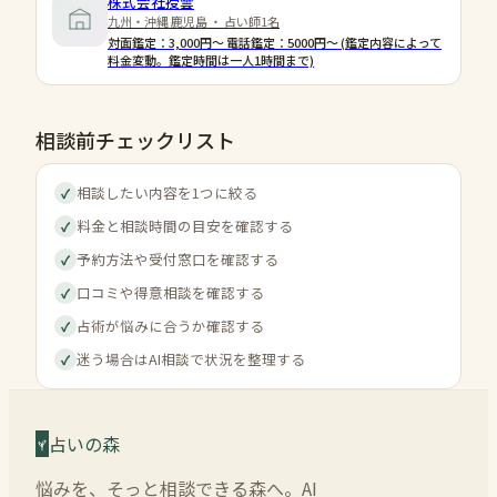
株式会社授雲
九州・沖縄 鹿児島 ・ 占い師1名
対面鑑定：3,000円～ 電話鑑定：5000円～ (鑑定内容によって
料金変動。鑑定時間は一人1時間まで)
相談前チェックリスト
相談したい内容を1つに絞る
✓
料金と相談時間の目安を確認する
✓
予約方法や受付窓口を確認する
✓
口コミや得意相談を確認する
✓
占術が悩みに合うか確認する
✓
迷う場合はAI相談で状況を整理する
✓
占いの森
悩みを、そっと相談できる森へ。AI