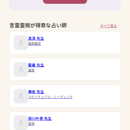
言霊霊視が得意な占い師
すべて見る
真済
先生
霊感鑑定
聖羅
先生
霊感
舞夜
先生
スピリチュアル・リーディング
鈴川叶恵
先生
霊視