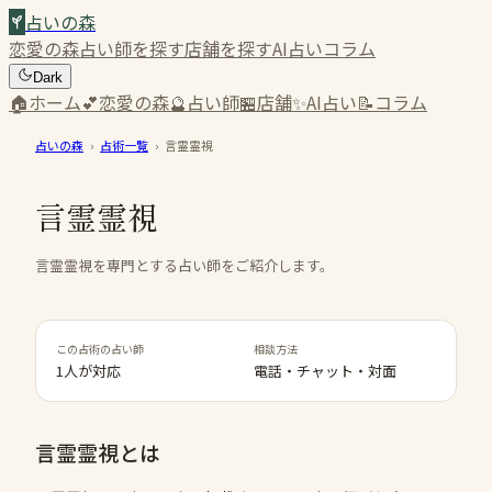
占いの森
恋愛の森
占い師を探す
店舗を探す
AI占い
コラム
Dark
🏠
ホーム
💕
恋愛の森
🔮
占い師
🏪
店舗
✨
AI占い
📝
コラム
占いの森
›
占術一覧
›
言霊霊視
言霊霊視
言霊霊視を専門とする占い師をご紹介します。
この占術の占い師
相談方法
1人が対応
電話・チャット・対面
言霊霊視
とは