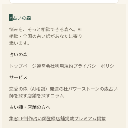
占いの森
悩みを、そっと相談できる森へ。AI
相談・全国の占い師があなたに寄り
添います。
占いの森
トップページ
運営会社
利用規約
プライバシーポリシー
サービス
恋愛の森（AI相談）
開運の杜
パワーストーンの森
占い
師を探す
店舗を探す
コラム
占い師・店舗の方へ
集客LP制作
占い師登録
店舗掲載
プレミアム掲載