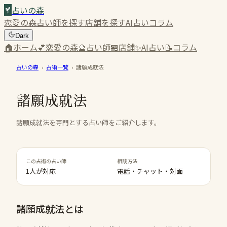
占いの森
恋愛の森
占い師を探す
店舗を探す
AI占い
コラム
Dark
🏠
ホーム
💕
恋愛の森
🔮
占い師
🏪
店舗
✨
AI占い
📝
コラム
占いの森
›
占術一覧
›
諸願成就法
諸願成就法
諸願成就法を専門とする占い師をご紹介します。
この占術の占い師
相談方法
1人が対応
電話・チャット・対面
諸願成就法
とは