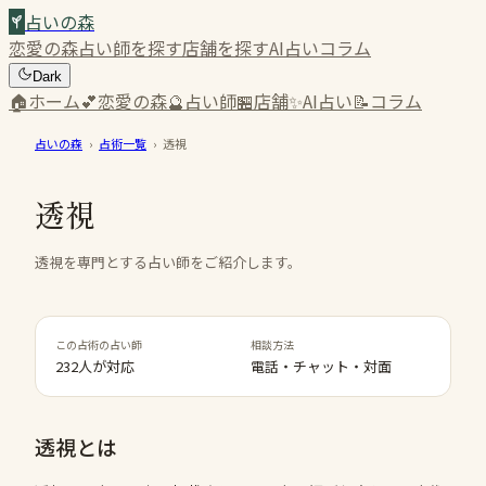
占いの森
恋愛の森
占い師を探す
店舗を探す
AI占い
コラム
Dark
🏠
ホーム
💕
恋愛の森
🔮
占い師
🏪
店舗
✨
AI占い
📝
コラム
占いの森
›
占術一覧
›
透視
透視
透視を専門とする占い師をご紹介します。
この占術の占い師
相談方法
232人が対応
電話・チャット・対面
透視
とは