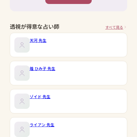
透視が得意な占い師
すべて見る
天河
先生
煌 ひみ子
先生
ゾイド
先生
ライアン
先生