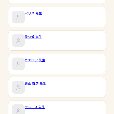
ベリス
先生
佳つ蝶
先生
カナロア
先生
青山 奇跡
先生
テレーズ
先生