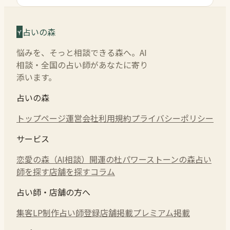
占いの森
悩みを、そっと相談できる森へ。AI
相談・全国の占い師があなたに寄り
添います。
占いの森
トップページ
運営会社
利用規約
プライバシーポリシー
サービス
恋愛の森（AI相談）
開運の杜
パワーストーンの森
占い
師を探す
店舗を探す
コラム
占い師・店舗の方へ
集客LP制作
占い師登録
店舗掲載
プレミアム掲載