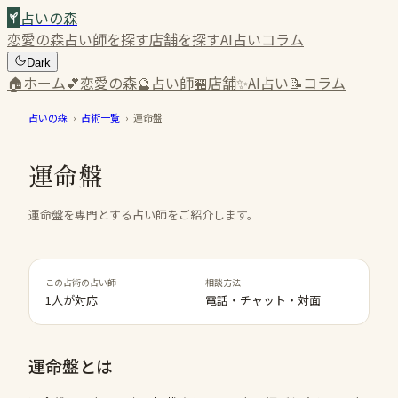
占いの森
恋愛の森
占い師を探す
店舗を探す
AI占い
コラム
Dark
🏠
ホーム
💕
恋愛の森
🔮
占い師
🏪
店舗
✨
AI占い
📝
コラム
占いの森
›
占術一覧
›
運命盤
運命盤
運命盤を専門とする占い師をご紹介します。
この占術の占い師
相談方法
1人が対応
電話・チャット・対面
運命盤
とは