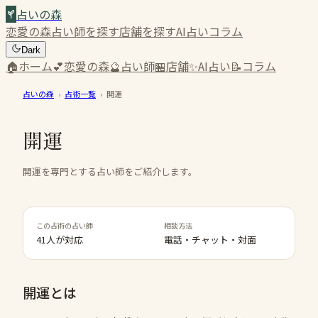
占いの森
恋愛の森
占い師を探す
店舗を探す
AI占い
コラム
Dark
🏠
ホーム
💕
恋愛の森
🔮
占い師
🏪
店舗
✨
AI占い
📝
コラム
占いの森
›
占術一覧
›
開運
開運
開運を専門とする占い師をご紹介します。
この占術の占い師
相談方法
41人が対応
電話・チャット・対面
開運
とは