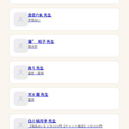
金田六氣
先生
手相占い
藩” 昭子
先生
算命学
眞弓
先生
霊感・霊視
天水 龍
先生
霊視
白川 結月季
先生
【電話占い】1 分 215 円【チャット鑑定】1 分 215 円