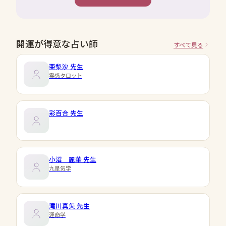
開運が得意な占い師
すべて見る
亜梨沙
先生
霊感タロット
彩百合
先生
小沼 麗華
先生
九星気学
滝川真矢
先生
運命学