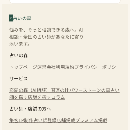
占いの森
悩みを、そっと相談できる森へ。AI
相談・全国の占い師があなたに寄り
添います。
占いの森
トップページ
運営会社
利用規約
プライバシーポリシー
サービス
恋愛の森（AI相談）
開運の杜
パワーストーンの森
占い
師を探す
店舗を探す
コラム
占い師・店舗の方へ
集客LP制作
占い師登録
店舗掲載
プレミアム掲載