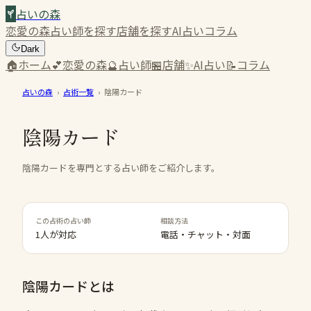
占いの森
恋愛の森
占い師を探す
店舗を探す
AI占い
コラム
Dark
🏠
ホーム
💕
恋愛の森
🔮
占い師
🏪
店舗
✨
AI占い
📝
コラム
占いの森
›
占術一覧
›
陰陽カード
陰陽カード
陰陽カードを専門とする占い師をご紹介します。
この占術の占い師
相談方法
1人が対応
電話・チャット・対面
陰陽カード
とは