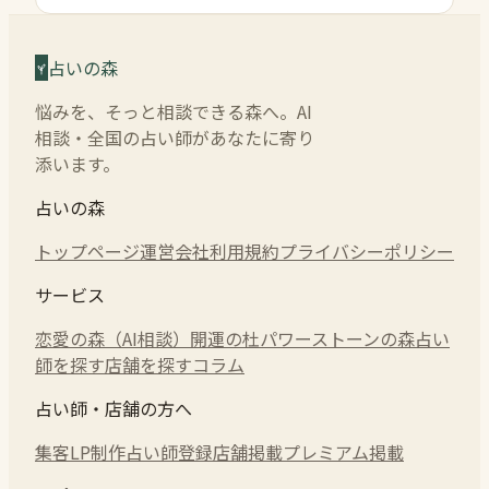
占いの森
悩みを、そっと相談できる森へ。AI
相談・全国の占い師があなたに寄り
添います。
占いの森
トップページ
運営会社
利用規約
プライバシーポリシー
サービス
恋愛の森（AI相談）
開運の杜
パワーストーンの森
占い
師を探す
店舗を探す
コラム
占い師・店舗の方へ
集客LP制作
占い師登録
店舗掲載
プレミアム掲載