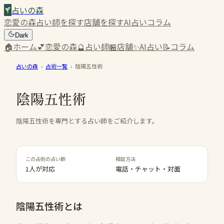
占いの森
恋愛の森
占い師を探す
店舗を探す
AI占い
コラム
Dark
🏠
ホーム
💕
恋愛の森
🔮
占い師
🏪
店舗
✨
AI占い
📝
コラム
占いの森
›
占術一覧
›
陰陽五性術
陰陽五性術
陰陽五性術を専門とする占い師をご紹介します。
この占術の占い師
相談方法
1人が対応
電話・チャット・対面
陰陽五性術
とは