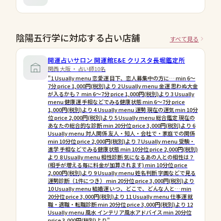
陰陽五行学に対応する占い店舗
すべて見る
開運占いサロン 開運館E&E クリスタ長堀鑑定所
関西 大阪 ・ 占い師10名
"1 Usually menu 恋愛運 目下、恋人募集中の方に… min 6〜
7分 price 1,000円(税別)より 2 Usually menu 金運 思わぬ大金
が入るかも？ min 6〜7分 price 1,000円(税別)より 3 Usually
menu 健康運 手相などでみる健康状態 min 6〜7分 price
1,000円(税別)より 4 Usually menu 運勢 現在の運気 min 10分
位 price 2,000円(税別)より 5 Usually menu 総合鑑定 現在の
あなたの総合的な診断 min 20分位 price 3,000円(税別)より 6
Usually menu 対人関係 友人・知人・会社で・家庭での関係
min 10分位 price 2,000円(税別)より 7 Usually menu 受験・
進学 手相などでみる健康状態 min 10分位 price 2,000円(税別)
より 8 Usually menu 相性診断 気になるあの人との相性は？
(相手が増える毎に料金が加算されます) min 10分位 price
2,000円(税別)より 9 Usually menu 姓名判断 字画などで見る
運勢診断（1件につき） min 20分位 price 3,000円(税別)より
10 Usually menu 結婚運 いつ、どこで、どんな人と… min
20分位 price 3,000円(税別)より 11 Usually menu 仕事運 就
職・適職・転職診断 min 20分位 price 3,000円(税別)より 12
Usually menu 風水 インテリア風水アドバイス min 20分位
price 3,000円(税別)より"