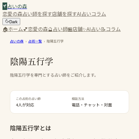
占いの森
恋愛の森
占い師を探す
店舗を探す
AI占い
コラム
Dark
🏠
ホーム
💕
恋愛の森
🔮
占い師
🏪
店舗
✨
AI占い
📝
コラム
占いの森
›
占術一覧
›
陰陽五行学
陰陽五行学
陰陽五行学を専門とする占い師をご紹介します。
この占術の占い師
相談方法
4人が対応
電話・チャット・対面
陰陽五行学
とは