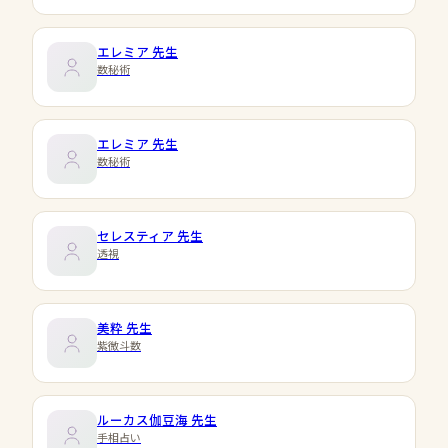
エレミア
先生
数秘術
エレミア
先生
数秘術
セレスティア
先生
透視
美粋
先生
紫微斗数
ルーカス伽豆海
先生
手相占い