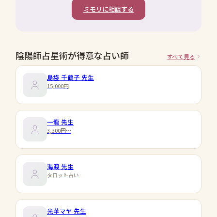
ミモリに相談する
陰陽師占星術が得意な占い師
すべて見る
島袋 千鶴子
先生
15,000円
一龍
先生
3,300円〜
海渡
先生
タロット占い
光華マヤ
先生