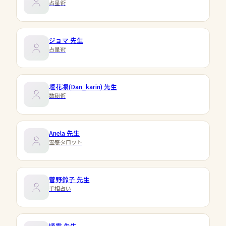
占星術
ジョマ
先生
占星術
壇花凛(Dan_karin)
先生
数秘術
Anela
先生
霊感タロット
菅野鈴子
先生
手相占い
順震
先生