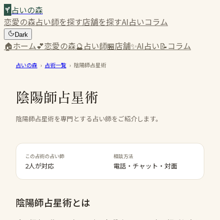
占いの森
恋愛の森
占い師を探す
店舗を探す
AI占い
コラム
Dark
🏠
ホーム
💕
恋愛の森
🔮
占い師
🏪
店舗
✨
AI占い
📝
コラム
占いの森
›
占術一覧
›
陰陽師占星術
陰陽師占星術
陰陽師占星術を専門とする占い師をご紹介します。
この占術の占い師
相談方法
2人が対応
電話・チャット・対面
陰陽師占星術
とは