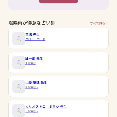
陰陽術が得意な占い師
すべて見る
空法
先生
タロットカード
誠一郎
先生
3,800円
山倭 厭魏
先生
8,000円〜
カリオストロ ミヨシ
先生
1,000円〜