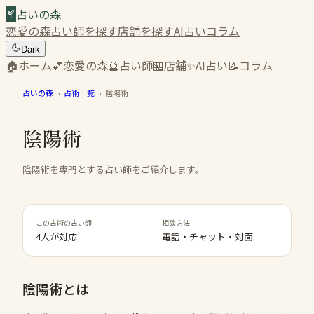
占いの森
恋愛の森
占い師を探す
店舗を探す
AI占い
コラム
Dark
🏠
ホーム
💕
恋愛の森
🔮
占い師
🏪
店舗
✨
AI占い
📝
コラム
占いの森
›
占術一覧
›
陰陽術
陰陽術
陰陽術を専門とする占い師をご紹介します。
この占術の占い師
相談方法
4人が対応
電話・チャット・対面
陰陽術
とは