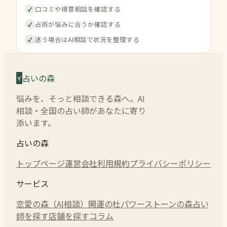
口コミや得意相談を確認する
✓
占術が悩みに合うか確認する
✓
迷う場合はAI相談で状況を整理する
✓
占いの森
悩みを、そっと相談できる森へ。AI
相談・全国の占い師があなたに寄り
添います。
占いの森
トップページ
運営会社
利用規約
プライバシーポリシー
サービス
恋愛の森（AI相談）
開運の杜
パワーストーンの森
占い
師を探す
店舗を探す
コラム