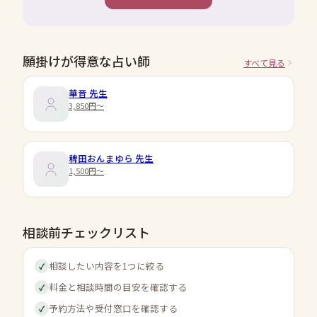
願掛けが得意な占い師
すべて見る
華音
先生
3,850円〜
​稗田おんまゆら
先生
1,500円〜
相談前チェックリスト
相談したい内容を1つに絞る
✓
料金と相談時間の目安を確認する
✓
予約方法や受付窓口を確認する
✓