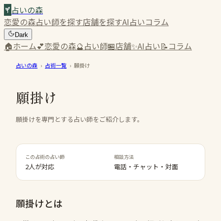
占いの森
恋愛の森
占い師を探す
店舗を探す
AI占い
コラム
Dark
🏠
ホーム
💕
恋愛の森
🔮
占い師
🏪
店舗
✨
AI占い
📝
コラム
占いの森
›
占術一覧
›
願掛け
願掛け
願掛けを専門とする占い師をご紹介します。
この占術の占い師
相談方法
2人が対応
電話・チャット・対面
願掛け
とは