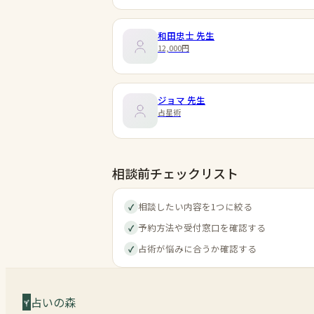
和田忠士
先生
12,000円
ジョマ
先生
占星術
相談前チェックリスト
相談したい内容を1つに絞る
✓
予約方法や受付窓口を確認する
✓
占術が悩みに合うか確認する
✓
占いの森