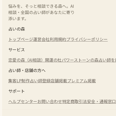
悩みを、そっと相談できる森へ。AI
相談・全国の占い師があなたに寄り
添います。
占いの森
トップページ
運営会社
利用規約
プライバシーポリシー
サービス
恋愛の森（AI相談）
開運の杜
パワーストーンの森
占い師を
占い師・店舗の方へ
集客LP制作
占い師登録
店舗掲載
プレミアム掲載
サポート
ヘルプセンター
お問い合わせ
特定商取引法
安全・通報窓口