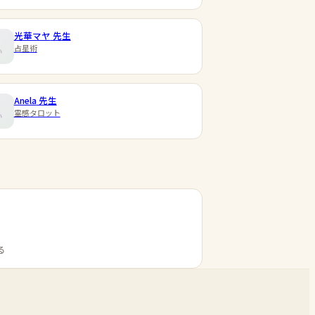
光華マヤ
先生
占星術
Anela
先生
霊感タロット
る