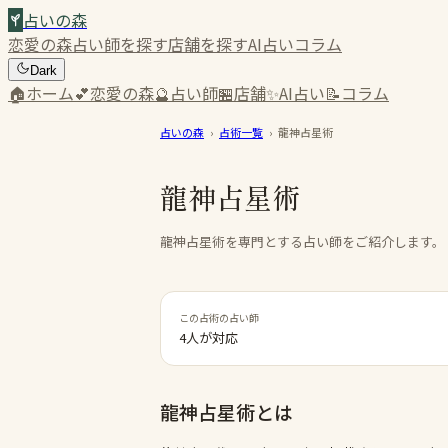
占いの森
恋愛の森
占い師を探す
店舗を探す
AI占い
コラム
Dark
🏠
ホーム
💕
恋愛の森
🔮
占い師
🏪
店舗
✨
AI占い
📝
コラム
占いの森
›
占術一覧
›
龍神占星術
龍神占星術
龍神占星術を専門とする占い師をご紹介します。
この占術の占い師
4人が対応
龍神占星術
とは