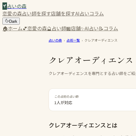
占いの森
恋愛の森
占い師を探す
店舗を探す
AI占い
コラム
Dark
🏠
ホーム
💕
恋愛の森
🔮
占い師
🏪
店舗
✨
AI占い
📝
コラム
占いの森
›
占術一覧
›
クレアオーディエンス
クレアオーディエンス
クレアオーディエンスを専門とする占い師をご紹
この占術の占い師
1人が対応
クレアオーディエンス
とは