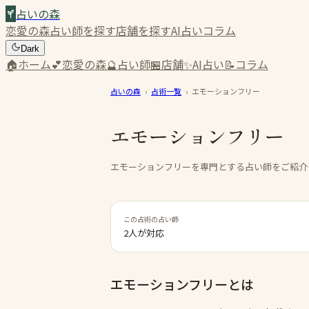
占いの森
恋愛の森
占い師を探す
店舗を探す
AI占い
コラム
Dark
🏠
ホーム
💕
恋愛の森
🔮
占い師
🏪
店舗
✨
AI占い
📝
コラム
占いの森
›
占術一覧
›
エモーションフリー
エモーションフリー
エモーションフリーを専門とする占い師をご紹介
この占術の占い師
2人が対応
エモーションフリー
とは