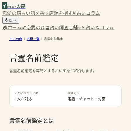
占いの森
恋愛の森
占い師を探す
店舗を探す
AI占い
コラム
Dark
🏠
ホーム
💕
恋愛の森
🔮
占い師
🏪
店舗
✨
AI占い
📝
コラム
占いの森
›
占術一覧
›
言霊名前鑑定
言霊名前鑑定
言霊名前鑑定を専門とする占い師をご紹介します。
この占術の占い師
相談方法
1人が対応
電話・チャット・対面
言霊名前鑑定
とは