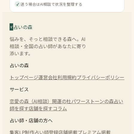
迷う場合はAI相談で状況を整理する
✓
占いの森
悩みを、そっと相談できる森へ。AI
相談・全国の占い師があなたに寄り
添います。
占いの森
トップページ
運営会社
利用規約
プライバシーポリシー
サービス
恋愛の森（AI相談）
開運の杜
パワーストーンの森
占い
師を探す
店舗を探す
コラム
占い師・店舗の方へ
集客LP制作
占い師登録
店舗掲載
プレミアム掲載