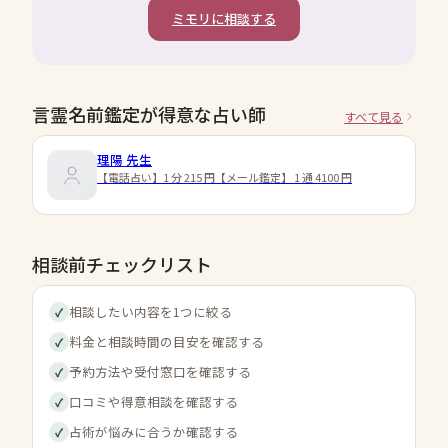
ミモリに相談する
言霊名前鑑定が得意な占い師
すべて見る
理陽
先生
【電話占い】1 分 215 円【メール鑑定】 1 通 4100 円
相談前チェックリスト
相談したい内容を1つに絞る
✓
料金と相談時間の目安を確認する
✓
予約方法や受付窓口を確認する
✓
口コミや得意相談を確認する
✓
占術が悩みに合うか確認する
✓