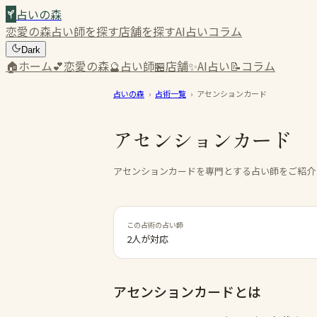
占いの森
恋愛の森
占い師を探す
店舗を探す
AI占い
コラム
Dark
🏠
ホーム
💕
恋愛の森
🔮
占い師
🏪
店舗
✨
AI占い
📝
コラム
占いの森
›
占術一覧
›
アセンションカード
アセンションカード
アセンションカードを専門とする占い師をご紹介
この占術の占い師
2人が対応
アセンションカード
とは