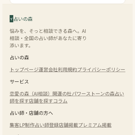
占いの森
悩みを、そっと相談できる森へ。AI
相談・全国の占い師があなたに寄り
添います。
占いの森
トップページ
運営会社
利用規約
プライバシーポリシー
サービス
恋愛の森（AI相談）
開運の杜
パワーストーンの森
占い
師を探す
店舗を探す
コラム
占い師・店舗の方へ
集客LP制作
占い師登録
店舗掲載
プレミアム掲載