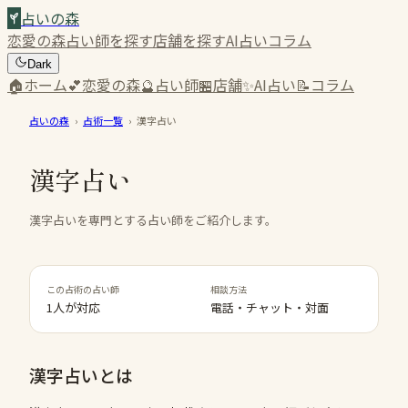
占いの森
恋愛の森
占い師を探す
店舗を探す
AI占い
コラム
Dark
🏠
ホーム
💕
恋愛の森
🔮
占い師
🏪
店舗
✨
AI占い
📝
コラム
占いの森
›
占術一覧
›
漢字占い
漢字占い
漢字占いを専門とする占い師をご紹介します。
この占術の占い師
相談方法
1人が対応
電話・チャット・対面
漢字占い
とは