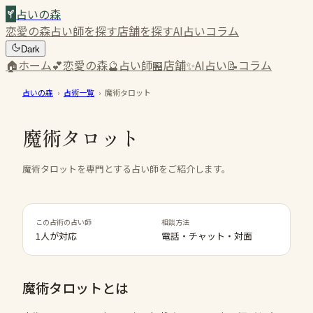
占いの森
恋愛の森
占い師を探す
店舗を探す
AI占い
コラム
Dark
🏠
ホーム
💕
恋愛の森
🔮
占い師
🏪
店舗
✨
AI占い
📝
コラム
占いの森
›
占術一覧
›
魔術タロット
魔術タロット
魔術タロットを専門とする占い師をご紹介します。
この占術の占い師
相談方法
1人が対応
電話・チャット・対面
魔術タロット
とは