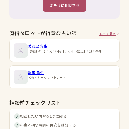
ミモリに相談する
魔術タロットが得意な占い師
すべて見る
美乃里
先生
【電話占い】1 分 189円【チャット鑑定】1 分 189円
龍奈
先生
メタ・シークレットカード
相談前チェックリスト
相談したい内容を1つに絞る
✓
料金と相談時間の目安を確認する
✓