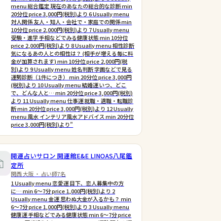
menu 総合鑑定 現在のあなたの総合的な診断 min
20分位 price 3,000円(税別)より 6 Usually menu
対人関係 友人・知人・会社で・家庭での関係 min
10分位 price 2,000円(税別)より 7 Usually menu
受験・進学 手相などでみる健康状態 min 10分位
price 2,000円(税別)より 8 Usually menu 相性診断
気になるあの人との相性は？ (相手が増える毎に料
金が加算されます) min 10分位 price 2,000円(税
別)より 9 Usually menu 姓名判断 字画などで見る
運勢診断（1件につき） min 20分位 price 3,000円
(税別)より 10 Usually menu 結婚運 いつ、どこ
で、どんな人と… min 20分位 price 3,000円(税別)
より 11 Usually menu 仕事運 就職・適職・転職診
断 min 20分位 price 3,000円(税別)より 12 Usually
menu 風水 インテリア風水アドバイス min 20分位
price 3,000円(税別)より"
開運占いサロン 開運館E&E LINOAS八尾鑑
定所
関西 大阪 ・ 占い師7名
1 Usually menu 恋愛運 目下、恋人募集中の方
に… min 6〜7分 price 1,000円(税別)より 2
Usually menu 金運 思わぬ大金が入るかも？ min
6〜7分 price 1,000円(税別)より 3 Usually menu
健康運 手相などでみる健康状態 min 6〜7分 price