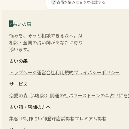
占術が悩みに合うか確認する
✓
占いの森
悩みを、そっと相談できる森へ。AI
相談・全国の占い師があなたに寄り
添います。
占いの森
トップページ
運営会社
利用規約
プライバシーポリシー
サービス
恋愛の森（AI相談）
開運の杜
パワーストーンの森
占い師を
占い師・店舗の方へ
集客LP制作
占い師登録
店舗掲載
プレミアム掲載