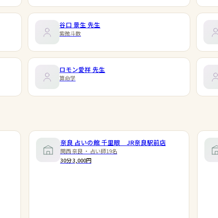
谷口 景生
先生
紫微斗数
ロモン愛祥
先生
算命学
奈良 占いの館 千里眼 JR奈良駅前店
関西 奈良 ・ 占い師19名
30分 3,000円