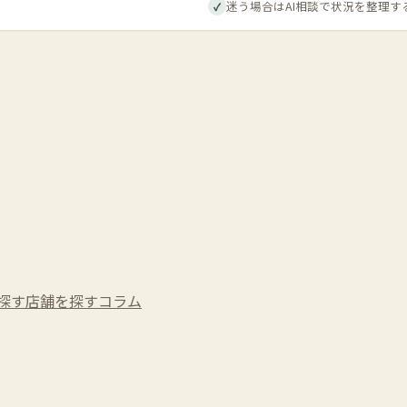
迷う場合はAI相談で状況を整理す
✓
探す
店舗を探す
コラム