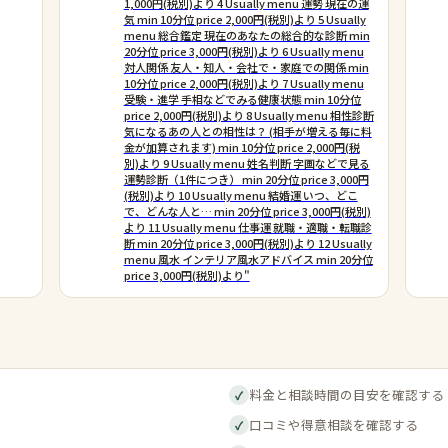
1,000円(税別)より 4 Usually menu 運勢 現在の運
気 min 10分位 price 2,000円(税別)より 5 Usually
menu 総合鑑定 現在のあなたの総合的な診断 min
20分位 price 3,000円(税別)より 6 Usually menu
対人関係 友人・知人・会社で・家庭での関係 min
10分位 price 2,000円(税別)より 7 Usually menu
受験・進学 手相などでみる健康状態 min 10分位
price 2,000円(税別)より 8 Usually menu 相性診断
気になるあの人との相性は？ (相手が増える毎に料
金が加算されます) min 10分位 price 2,000円(税
別)より 9 Usually menu 姓名判断 字画などで見る
運勢診断（1件につき） min 20分位 price 3,000円
(税別)より 10 Usually menu 結婚運 いつ、どこ
で、どんな人と… min 20分位 price 3,000円(税別)
より 11 Usually menu 仕事運 就職・適職・転職診
断 min 20分位 price 3,000円(税別)より 12 Usually
menu 風水 インテリア風水アドバイス min 20分位
price 3,000円(税別)より"
料金と相談時間の目安を確認する
✓
口コミや得意相談を確認する
✓