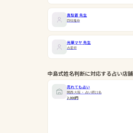
真梨蒼
先生
四柱推命
光華マヤ
先生
占星術
中島式姓名判断に対応する占い店舗
売れても占い
関西 大阪 ・ 占い師21名
2,000円