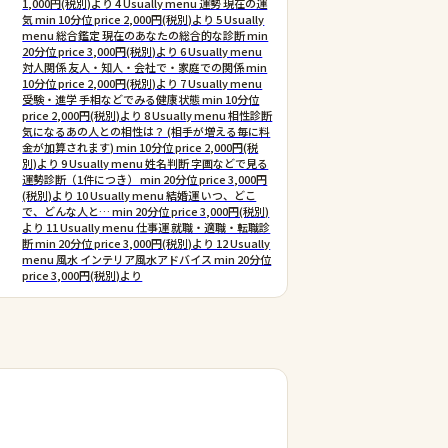
1,000円(税別)より 4 Usually menu 運勢 現在の運
気 min 10分位 price 2,000円(税別)より 5 Usually
menu 総合鑑定 現在のあなたの総合的な診断 min
20分位 price 3,000円(税別)より 6 Usually menu
対人関係 友人・知人・会社で・家庭での関係 min
10分位 price 2,000円(税別)より 7 Usually menu
受験・進学 手相などでみる健康状態 min 10分位
price 2,000円(税別)より 8 Usually menu 相性診断
気になるあの人との相性は？ (相手が増える毎に料
金が加算されます) min 10分位 price 2,000円(税
別)より 9 Usually menu 姓名判断 字画などで見る
運勢診断（1件につき） min 20分位 price 3,000円
(税別)より 10 Usually menu 結婚運 いつ、どこ
で、どんな人と… min 20分位 price 3,000円(税別)
より 11 Usually menu 仕事運 就職・適職・転職診
断 min 20分位 price 3,000円(税別)より 12 Usually
menu 風水 インテリア風水アドバイス min 20分位
price 3,000円(税別)より