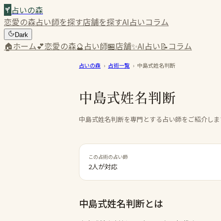
占いの森
恋愛の森
占い師を探す
店舗を探す
AI占い
コラム
Dark
🏠
ホーム
💕
恋愛の森
🔮
占い師
🏪
店舗
✨
AI占い
📝
コラム
占いの森
›
占術一覧
›
中島式姓名判断
中島式姓名判断
中島式姓名判断を専門とする占い師をご紹介しま
この占術の占い師
2人が対応
中島式姓名判断
とは