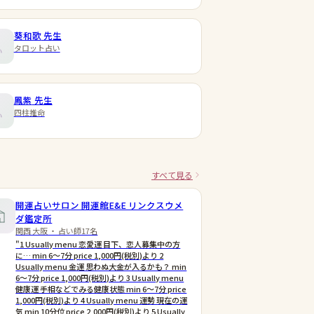
葵和歌
先生
タロット占い
鳳紫
先生
四柱推命
すべて見る
開運占いサロン 開運館E&E リンクスウメ
ダ鑑定所
関西 大阪 ・ 占い師17名
"1 Usually menu 恋愛運 目下、恋人募集中の方
に… min 6〜7分 price 1,000円(税別)より 2
Usually menu 金運 思わぬ大金が入るかも？ min
6〜7分 price 1,000円(税別)より 3 Usually menu
健康運 手相などでみる健康状態 min 6〜7分 price
1,000円(税別)より 4 Usually menu 運勢 現在の運
気 min 10分位 price 2,000円(税別)より 5 Usually