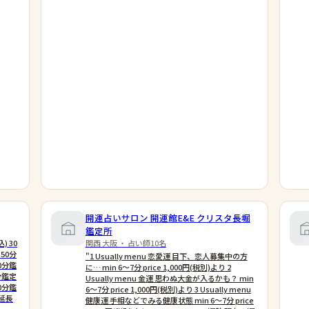
開運占いサロン 開運館E&E クリスタ長堀
鑑定所
) 30
関西 大阪 ・ 占い師10名
 50分
"1 Usually menu 恋愛運 目下、恋人募集中の方
70分鑑
に… min 6〜7分 price 1,000円(税別)より 2
0分鑑定
Usually menu 金運 思わぬ大金が入るかも？ min
10分鑑
6〜7分 price 1,000円(税別)より 3 Usually menu
 延長
健康運 手相などでみる健康状態 min 6〜7分 price