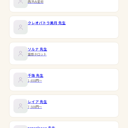
西洋占星術
クレオパトラ美月
先生
ソルナ
先生
霊感タロット
千珠
先生
1,650円〜
レイア
先生
7,500円〜
nanaelcoco
先生