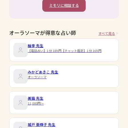
ミモリに相談する
オーラソーマが得意な占い師
すべて見る
柚李
先生
【電話占い】1 分 189 円【チャット鑑定】1 分 169 円
みかどあきこ
先生
オーラソーマ
美猫
先生
11,000円〜
城戸 亜輝子
先生