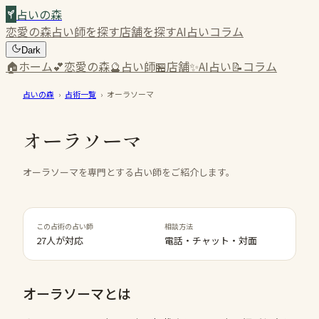
占いの森
恋愛の森
占い師を探す
店舗を探す
AI占い
コラム
Dark
🏠
ホーム
💕
恋愛の森
🔮
占い師
🏪
店舗
✨
AI占い
📝
コラム
占いの森
›
占術一覧
›
オーラソーマ
オーラソーマ
オーラソーマを専門とする占い師をご紹介します。
この占術の占い師
相談方法
27人が対応
電話・チャット・対面
オーラソーマ
とは