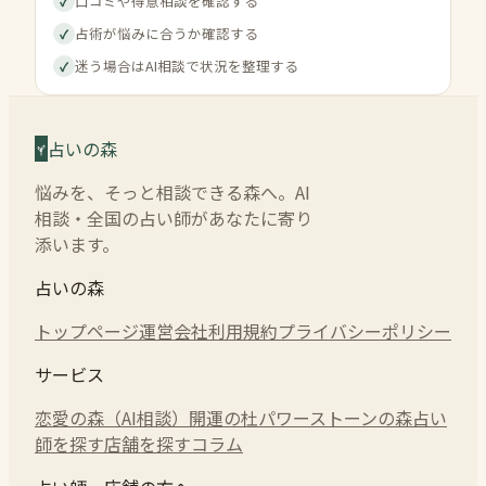
口コミや得意相談を確認する
✓
占術が悩みに合うか確認する
✓
迷う場合はAI相談で状況を整理する
✓
占いの森
悩みを、そっと相談できる森へ。AI
相談・全国の占い師があなたに寄り
添います。
占いの森
トップページ
運営会社
利用規約
プライバシーポリシー
サービス
恋愛の森（AI相談）
開運の杜
パワーストーンの森
占い
師を探す
店舗を探す
コラム