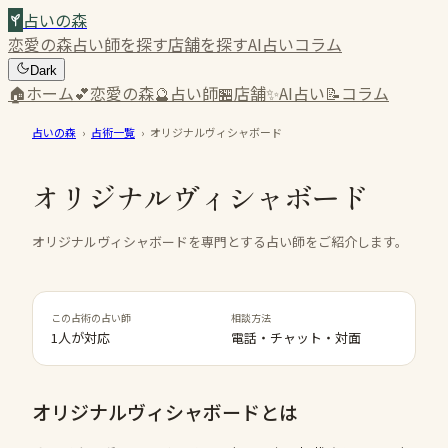
占いの森
恋愛の森
占い師を探す
店舗を探す
AI占い
コラム
Dark
🏠
ホーム
💕
恋愛の森
🔮
占い師
🏪
店舗
✨
AI占い
📝
コラム
占いの森
›
占術一覧
›
オリジナルヴィシャボード
オリジナルヴィシャボード
オリジナルヴィシャボードを専門とする占い師をご紹介します。
この占術の占い師
相談方法
1人が対応
電話・チャット・対面
オリジナルヴィシャボード
とは