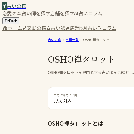
占いの森
恋愛の森
占い師を探す
店舗を探す
AI占い
コラム
Dark
🏠
ホーム
💕
恋愛の森
🔮
占い師
🏪
店舗
✨
AI占い
📝
コラム
占いの森
›
占術一覧
›
OSHO禅タロット
OSHO禅タロット
OSHO禅タロットを専門とする占い師をご紹介し
この占術の占い師
5人が対応
OSHO禅タロット
とは