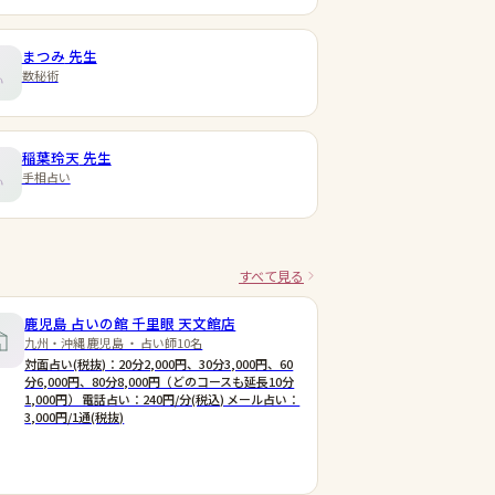
まつみ
先生
数秘術
稲葉玲天
先生
手相占い
すべて見る
鹿児島 占いの館 千里眼 天文館店
九州・沖縄 鹿児島 ・ 占い師10名
対面占い(税抜)：20分2,000円、30分3,000円、60
分6,000円、80分8,000円（どのコースも延長10分
1,000円） 電話占い：240円/分(税込) メール占い：
3,000円/1通(税抜)