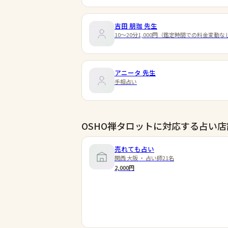
吉田 朋珈
先生
10～20分1,000円（鑑定時間での料金変動な
アニータ
先生
手相占い
OSHO禅タロットに対応する占い店
売れても占い
関西 大阪 ・ 占い師21名
2,000円