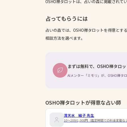
OSHO禅タロットは、占いの森に掲載されて
占ってもらうには
占いの森では、
OSHO禅タロット
を得意とす
相談方法を選べます。
まずは無料で、 OSHO禅タロ
AIメンター「ミモリ」が、 OSHO禅
OSHO禅タロットが得意な占い師
澪天水 結子
先生
10～20分1,000円（鑑定時間での料金変動な