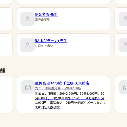
愛なでる
先生
西洋占星術
RA-NA(ラーナ)
先生
タロット占い
舗
鹿児島 占いの館 千里眼 天文館店
九州・沖縄 鹿児島 ・ 占い師10名
対面占い(税抜)：20分2,000円、30分3,000円、60
分6,000円、80分8,000円（どのコースも延長10分
1,000円） 電話占い：240円/分(税込) メール占い：
3,000円/1通(税抜)