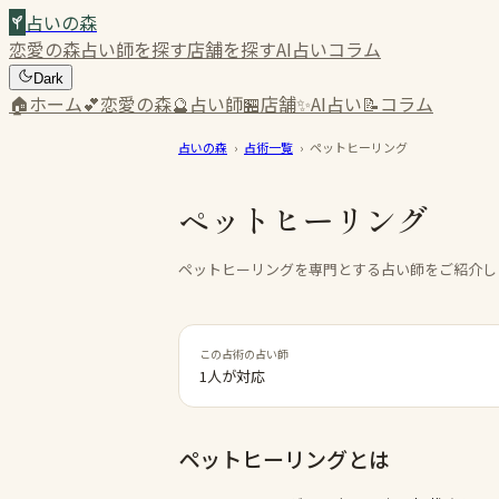
占いの森
恋愛の森
占い師を探す
店舗を探す
AI占い
コラム
Dark
🏠
ホーム
💕
恋愛の森
🔮
占い師
🏪
店舗
✨
AI占い
📝
コラム
占いの森
›
占術一覧
›
ペットヒーリング
ペットヒーリング
ペットヒーリングを専門とする占い師をご紹介し
この占術の占い師
1人が対応
ペットヒーリング
とは