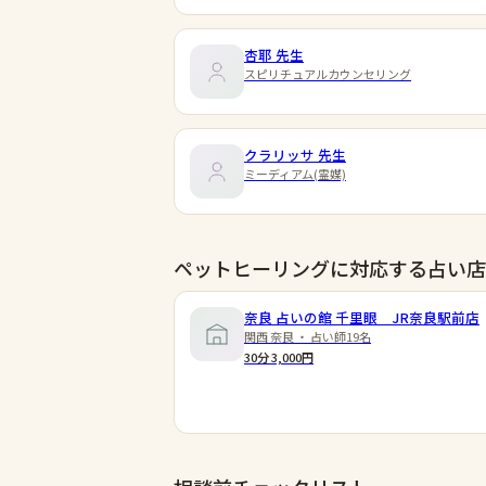
杏耶
先生
スピリチュアルカウンセリング
クラリッサ
先生
ミーディアム(霊媒)
ペットヒーリングに対応する占い店
奈良 占いの館 千里眼 JR奈良駅前店
関西 奈良 ・ 占い師19名
30分 3,000円