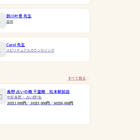
鈴川叶恵
先生
霊視
Carol
先生
スピリチュアルカウンセリング
すべて見る
長野 占いの館 千里眼 松本駅前店
中部 長野 ・ 占い師7名
20分2,000円／ 30分3,000円／ 60分6,000円