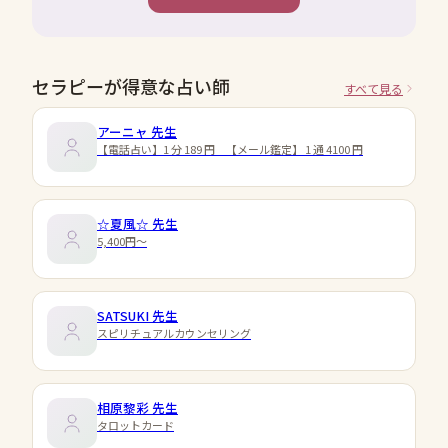
セラピーが得意な占い師
すべて見る
アーニャ
先生
【電話占い】1 分 189 円 【メール鑑定】 1 通 4100 円
☆夏風☆
先生
5,400円〜
SATSUKI
先生
スピリチュアルカウンセリング
相原黎彩
先生
タロットカード