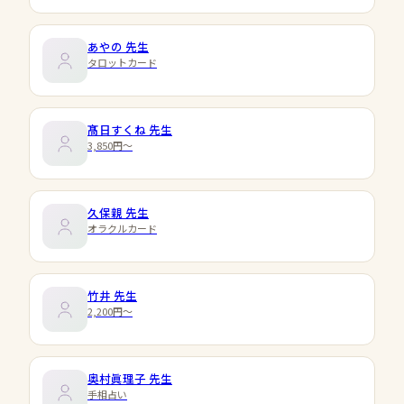
あやの
先生
タロットカード
髙日すくね
先生
3,850円〜
久保親
先生
オラクルカード
竹井
先生
2,200円〜
奥村眞理子
先生
手相占い