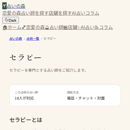
占いの森
恋愛の森
占い師を探す
店舗を探す
AI占い
コラム
Dark
🏠
ホーム
💕
恋愛の森
🔮
占い師
🏪
店舗
✨
AI占い
📝
コラム
占いの森
›
占術一覧
›
セラピー
セラピー
セラピーを専門とする占い師をご紹介します。
この占術の占い師
相談方法
18人が対応
電話・チャット・対面
セラピー
とは