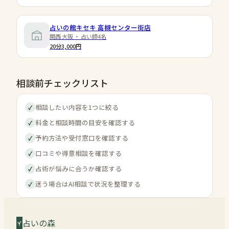
占いの館キセキ 高槻センター街店
関西 大阪 ・ 占い師4名
20分3,000円
相談前チェックリスト
相談したい内容を1つに絞る
✓
料金と相談時間の目安を確認する
✓
予約方法や受付窓口を確認する
✓
口コミや得意相談を確認する
✓
占術が悩みに合うか確認する
✓
迷う場合はAI相談で状況を整理する
✓
占いの森