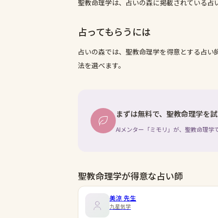
聖教命理学は、占いの森に掲載されている占
占ってもらうには
占いの森では、
聖教命理学
を得意とする占い
法を選べます。
まずは無料で、聖教命理学を試
AIメンター「ミモリ」が、聖教命理学
聖教命理学が得意な占い師
美涼
先生
九星気学