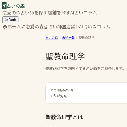
占いの森
恋愛の森
占い師を探す
店舗を探す
AI占い
コラム
Dark
🏠
ホーム
💕
恋愛の森
🔮
占い師
🏪
店舗
✨
AI占い
📝
コラム
占いの森
›
占術一覧
›
聖教命理学
聖教命理学
聖教命理学を専門とする占い師をご紹介します。
この占術の占い師
1人が対応
聖教命理学
とは