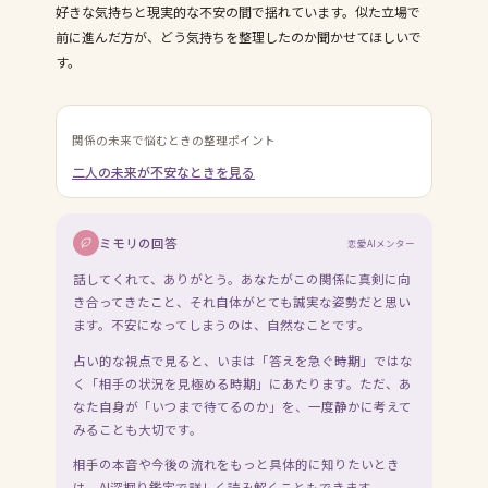
好きな気持ちと現実的な不安の間で揺れています。似た立場で
前に進んだ方が、どう気持ちを整理したのか聞かせてほしいで
す。
関係の未来
で悩むときの整理ポイント
二人の未来が不安なとき
を見る
ミモリの回答
恋愛AIメンター
話してくれて、ありがとう。あなたがこの関係に真剣に向
き合ってきたこと、それ自体がとても誠実な姿勢だと思い
ます。不安になってしまうのは、自然なことです。
占い的な視点で見ると、いまは「答えを急ぐ時期」ではな
く「相手の状況を見極める時期」にあたります。ただ、あ
なた自身が「いつまで待てるのか」を、一度静かに考えて
みることも大切です。
相手の本音や今後の流れをもっと具体的に知りたいとき
は、AI深掘り鑑定で詳しく読み解くこともできます。