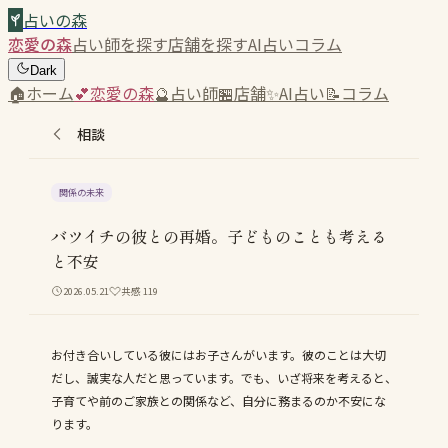
占いの森
恋愛の森
占い師を探す
店舗を探す
AI占い
コラム
Dark
🏠
ホーム
💕
恋愛の森
🔮
占い師
🏪
店舗
✨
AI占い
📝
コラム
相談
関係の未来
バツイチの彼との再婚。子どものことも考える
と不安
2026.05.21
共感
119
お付き合いしている彼にはお子さんがいます。彼のことは大切
だし、誠実な人だと思っています。でも、いざ将来を考えると、
子育てや前のご家族との関係など、自分に務まるのか不安にな
ります。