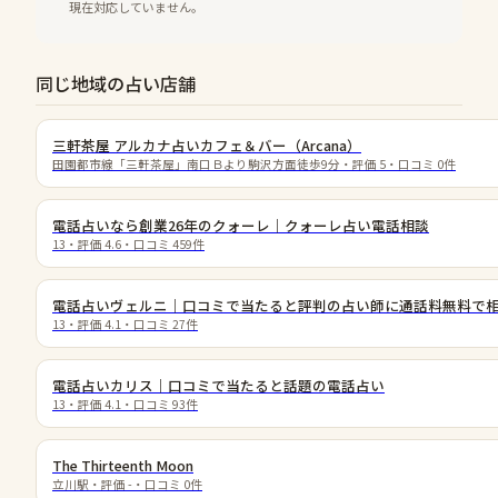
現在対応していません。
同じ地域の占い店舗
三軒茶屋 アルカナ占いカフェ＆バー（Arcana）
田園都市線「三軒茶屋」南口Ｂより駒沢方面徒歩9分
・評価
5
・口コミ
0
件
電話占いなら創業26年のクォーレ｜クォーレ占い電話相談
13
・評価
4.6
・口コミ
459
件
電話占いヴェルニ｜口コミで当たると評判の占い師に通話料無料で
13
・評価
4.1
・口コミ
27
件
電話占いカリス｜口コミで当たると話題の電話占い
13
・評価
4.1
・口コミ
93
件
The Thirteenth Moon
立川駅
・評価
-
・口コミ
0
件