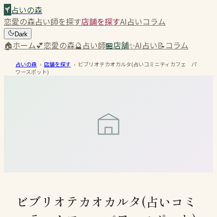
占いの森
恋愛の森
占い師を探す
店舗を探す
AI占い
コラム
Dark
🏠
ホーム
💕
恋愛の森
🔮
占い師
🏪
店舗
✨
AI占い
📝
コラム
占いの森
›
店舗を探す
›
ビブリオテカオカルタ(占いコミニティカフェ パ
ワースポット)
ビブリオテカオカルタ(占いコミ