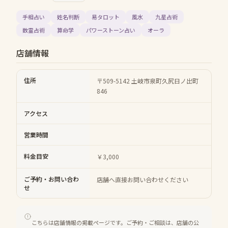
手相占い
姓名判断
易タロット
風水
九星占術
数霊占術
算命学
パワーストーン占い
オーラ
店舗情報
住所
〒509-5142 土岐市泉町久尻日ノ出町
846
アクセス
営業時間
料金目安
￥3,000
ご予約・お問い合わ
店舗へ直接お問い合わせください
せ
こちらは店舗情報の掲載ページです。ご予約・ご相談は、店舗の公