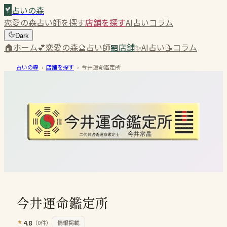
占いの森
恋愛の森
占い師を探す
店舗を探す
AI占い
コラム
Dark
🏠
ホーム
💕
恋愛の森
🔮
占い師
🏪
店舗
✨
AI占い
📝
コラム
占いの森
›
店舗を探す
›
今井運命鑑定所
今井運命鑑定所
4.8
（
0
件）
情報掲載