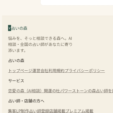
占いの森
悩みを、そっと相談できる森へ。AI
相談・全国の占い師があなたに寄り
添います。
占いの森
トップページ
運営会社
利用規約
プライバシーポリシー
サービス
恋愛の森（AI相談）
開運の杜
パワーストーンの森
占い師を
占い師・店舗の方へ
集客LP制作
占い師登録
店舗掲載
プレミアム掲載