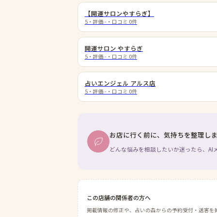
【開運サロンやすらぎ】
5
・評価
-
・口コミ
0
件
開運サロン やすらぎ
5
・評価
-
・口コミ
0
件
占いエンジェル アルス店
5
・評価
-
・口コミ
0
件
お店に行く前に、気持ちを整理し
どんな悩みを相談したいか迷ったら、AI
この店舗の関係者の方へ
掲載情報の修正や、占いの森からの予約受付・送客を