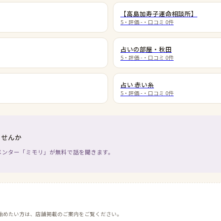
【高島加寿子運命相談所】
5
・評価
-
・口コミ
0
件
占いの部屋・秋田
5
・評価
-
・口コミ
0
件
占い 赤い糸
5
・評価
-
・口コミ
0
件
ませんか
メンター「ミモリ」が無料で話を聞きます。
始めたい方は、店舗掲載のご案内をご覧ください。