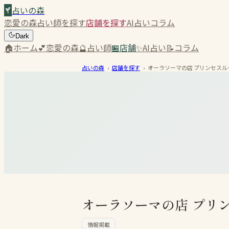
占いの森
恋愛の森
占い師を探す
店舗を探す
AI占い
コラム
Dark
🏠
ホーム
💕
恋愛の森
🔮
占い師
🏪
店舗
✨
AI占い
📝
コラム
占いの森
›
店舗を探す
›
オーラソーマの店 プリンセスル
オーラソーマの店 プリ
情報掲載