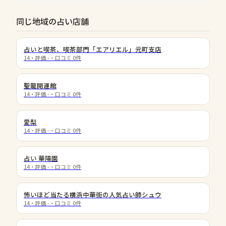
同じ地域の占い店舗
占いと喫茶、喫茶部門「エアリエル」元町支店
14
・評価
-
・口コミ
0
件
聖龍開運館
14
・評価
-
・口コミ
0
件
愛梨
14
・評価
-
・口コミ
0
件
占い 華陽園
14
・評価
-
・口コミ
0
件
怖いほど当たる横浜中華街の人気占い師シュウ
14
・評価
-
・口コミ
0
件