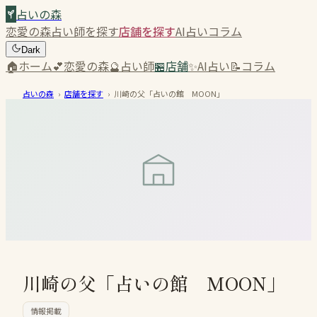
占いの森
恋愛の森
占い師を探す
店舗を探す
AI占い
コラム
Dark
🏠
ホーム
💕
恋愛の森
🔮
占い師
🏪
店舗
✨
AI占い
📝
コラム
占いの森
›
店舗を探す
›
川崎の父「占いの館 MOON」
川崎の父「占いの館 MOON」
情報掲載