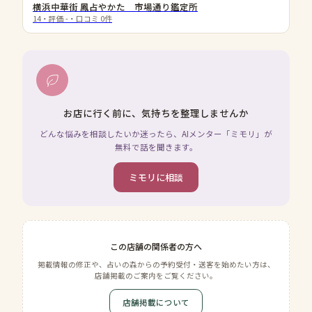
横浜中華街 鳳占やかた 市場通り鑑定所
14
・評価
-
・口コミ
0
件
お店に行く前に、気持ちを整理しませんか
どんな悩みを相談したいか迷ったら、AIメンター「ミモリ」が
無料で話を聞きます。
ミモリに相談
この店舗の関係者の方へ
掲載情報の修正や、占いの森からの予約受付・送客を始めたい方は、
店舗掲載のご案内をご覧ください。
店舗掲載について