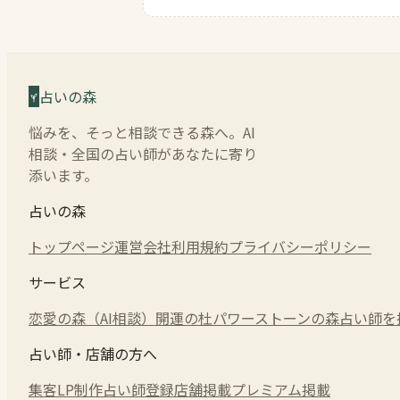
占いの森
悩みを、そっと相談できる森へ。AI
相談・全国の占い師があなたに寄り
添います。
占いの森
トップページ
運営会社
利用規約
プライバシーポリシー
サービス
恋愛の森（AI相談）
開運の杜
パワーストーンの森
占い師を
占い師・店舗の方へ
集客LP制作
占い師登録
店舗掲載
プレミアム掲載