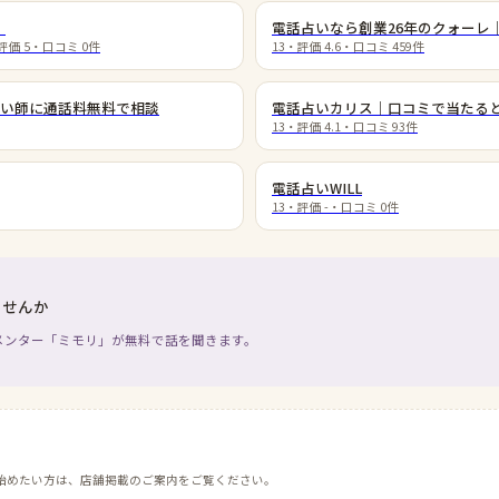
）
電話占いなら創業26年のクォーレ
評価
5
・口コミ
0
件
13
・評価
4.6
・口コミ
459
件
い師に通話料無料で相談
電話占いカリス｜口コミで当たる
13
・評価
4.1
・口コミ
93
件
電話占いWILL
13
・評価
-
・口コミ
0
件
ませんか
メンター「ミモリ」が無料で話を聞きます。
始めたい方は、店舗掲載のご案内をご覧ください。