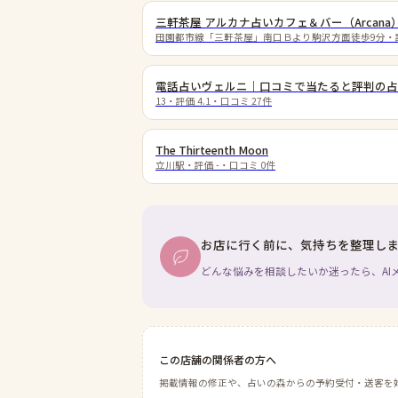
三軒茶屋 アルカナ占いカフェ＆バー（Arcana
田園都市線「三軒茶屋」南口Ｂより駒沢方面徒歩9分
・
電話占いヴェルニ｜口コミで当たると評判の占
13
・評価
4.1
・口コミ
27
件
The Thirteenth Moon
立川駅
・評価
-
・口コミ
0
件
お店に行く前に、気持ちを整理し
どんな悩みを相談したいか迷ったら、AI
この店舗の関係者の方へ
掲載情報の修正や、占いの森からの予約受付・送客を