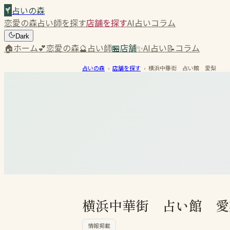
占いの森
恋愛の森
占い師を探す
店舗を探す
AI占い
コラム
Dark
🏠
ホーム
💕
恋愛の森
🔮
占い師
🏪
店舗
✨
AI占い
📝
コラム
占いの森
›
店舗を探す
›
横浜中華街 占い館 愛梨
横浜中華街 占い館 愛
情報掲載