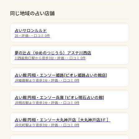
同じ地域の占い店舗
占いサロンルルド
28
・評価
-
・口コミ
0
件
夢の辻占（ゆめのつじうら）アステ川西店
川西能勢口駅から徒歩3分
・評価
-
・口コミ
0
件
占い館 円相・エンソー姫路[ピオレ姫路占いの館店]
JR姫路駅より徒歩1分
・評価
-
・口コミ
0
件
占い館 円相・エンソー兵庫 [ピオレ明石占いの館]
JR明石駅より徒歩1分
・評価
-
・口コミ
0
件
占い館 円相・エンソー大丸神戸店［大丸神戸店3Ｆ］
JR元町駅より徒歩3分
・評価
-
・口コミ
0
件