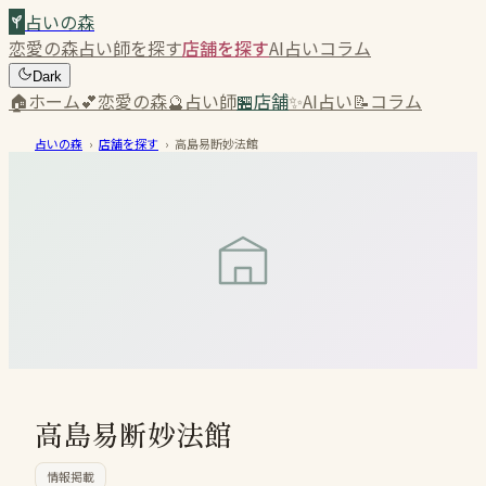
占いの森
恋愛の森
占い師を探す
店舗を探す
AI占い
コラム
Dark
🏠
ホーム
💕
恋愛の森
🔮
占い師
🏪
店舗
✨
AI占い
📝
コラム
占いの森
›
店舗を探す
›
高島易断妙法館
高島易断妙法館
情報掲載