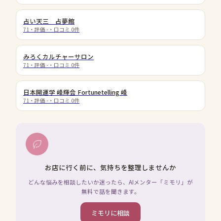
占い天三 占夢館
71
・評価
-
・口コミ
0
件
みろくカルチャーサロン
71
・評価
-
・口コミ
0
件
日本開運学 峰輝会 Fortunetelling 峰
71
・評価
-
・口コミ
0
件
お店に行く前に、気持ちを整理しませんか
どんな悩みを相談したいか迷ったら、AIメンター「ミモリ」が
無料で話を聞きます。
ミモリに相談