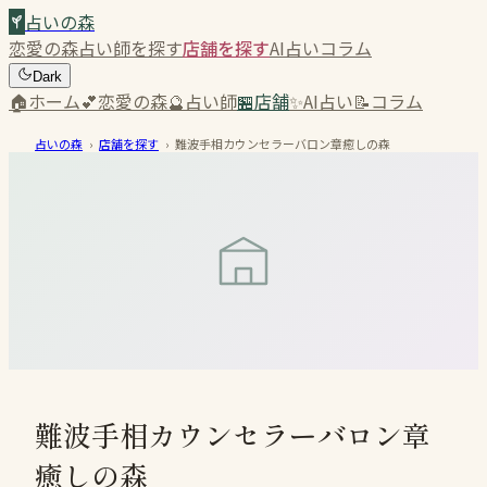
占いの森
恋愛の森
占い師を探す
店舗を探す
AI占い
コラム
Dark
🏠
ホーム
💕
恋愛の森
🔮
占い師
🏪
店舗
✨
AI占い
📝
コラム
占いの森
›
店舗を探す
›
難波手相カウンセラーバロン章癒しの森
難波手相カウンセラーバロン章
癒しの森