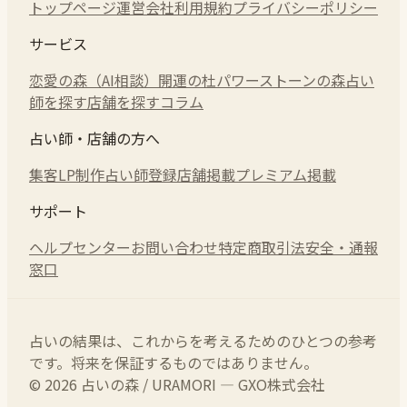
トップページ
運営会社
利用規約
プライバシーポリシー
サービス
恋愛の森（AI相談）
開運の杜
パワーストーンの森
占い
師を探す
店舗を探す
コラム
占い師・店舗の方へ
集客LP制作
占い師登録
店舗掲載
プレミアム掲載
サポート
ヘルプセンター
お問い合わせ
特定商取引法
安全・通報
窓口
占いの結果は、これからを考えるためのひとつの参考
です。将来を保証するものではありません。
© 2026 占いの森 / URAMORI — GXO株式会社