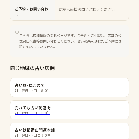
ご予約・お問い合わ
店舗へ直接お問い合わせください
せ
こちらは店舗情報の掲載ページです。ご予約・ご相談は、店舗の公
式窓口へ直接お問い合わせください。占いの森を通じたご予約には
現在対応していません。
同じ地域の占い店舗
占い処･ねこのて
71
・評価
-
・口コミ
0
件
売れても占い商店街
71
・評価
-
・口コミ
0
件
占い処稲荷山開運本舗
71
・評価
-
・口コミ
0
件