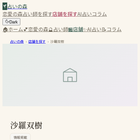
占いの森
恋愛の森
占い師を探す
店舗を探す
AI占い
コラム
Dark
🏠
ホーム
💕
恋愛の森
🔮
占い師
🏪
店舗
✨
AI占い
📝
コラム
占いの森
›
店舗を探す
›
沙羅双樹
沙羅双樹
情報掲載