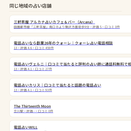
同じ地域の占い店舗
三軒茶屋 アルカナ占いカフェ＆バー（Arcana）
田園都市線「三軒茶屋」南口Ｂより駒沢方面徒歩9分
・評価
5
・口コミ
0
件
電話占いなら創業26年のクォーレ｜クォーレ占い電話相談
13
・評価
4.6
・口コミ
459
件
電話占いヴェルニ｜口コミで当たると評判の占い師に通話料無料で
13
・評価
4.1
・口コミ
27
件
電話占いカリス｜口コミで当たると話題の電話占い
13
・評価
4.1
・口コミ
93
件
The Thirteenth Moon
立川駅
・評価
-
・口コミ
0
件
電話占いWILL