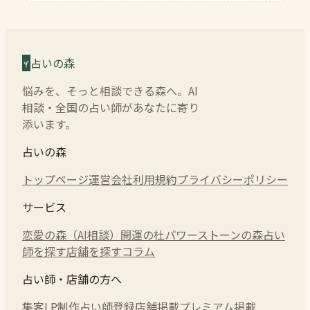
占いの森
悩みを、そっと相談できる森へ。AI
相談・全国の占い師があなたに寄り
添います。
占いの森
トップページ
運営会社
利用規約
プライバシーポリシー
サービス
恋愛の森（AI相談）
開運の杜
パワーストーンの森
占い
師を探す
店舗を探す
コラム
占い師・店舗の方へ
集客LP制作
占い師登録
店舗掲載
プレミアム掲載