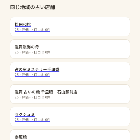
同じ地域の占い店舗
松田和桃
25
・評価
-
・口コミ
0
件
滋賀淡海の母
25
・評価
-
・口コミ
0
件
占の家ミステリー千津香
25
・評価
-
・口コミ
0
件
滋賀 占いの館 千里眼 石山駅前店
25
・評価
-
・口コミ
0
件
ラクシュミ
25
・評価
-
・口コミ
0
件
泰龍館