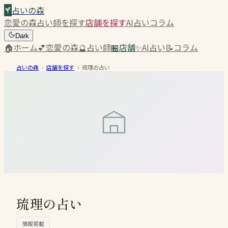
占いの森
恋愛の森
占い師を探す
店舗を探す
AI占い
コラム
Dark
🏠
ホーム
💕
恋愛の森
🔮
占い師
🏪
店舗
✨
AI占い
📝
コラム
占いの森
›
店舗を探す
›
琉理の占い
琉理の占い
情報掲載