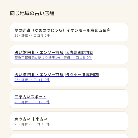
同じ地域の占い店舗
夢の辻占（ゆめのつじうら）イオンモール京都五条店
26
・評価
-
・口コミ
0
件
占い館 円相・エンソー京都 [大丸京都店7階]
阪急京都線烏丸駅より徒歩1分
・評価
-
・口コミ
0
件
占い館 円相・エンソー京都 [ラクセーヌ専門店]
26
・評価
-
・口コミ
0
件
三条占いスポット
26
・評価
-
・口コミ
0
件
京の占い 未来占い
26
・評価
-
・口コミ
0
件