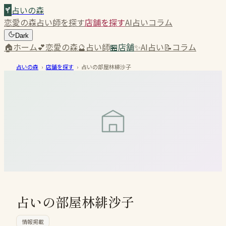
占いの森
恋愛の森
占い師を探す
店舗を探す
AI占い
コラム
Dark
🏠
ホーム
💕
恋愛の森
🔮
占い師
🏪
店舗
✨
AI占い
📝
コラム
占いの森
›
店舗を探す
›
占いの部屋林緋沙子
占いの部屋林緋沙子
情報掲載