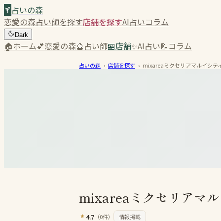
占いの森
恋愛の森
占い師を探す
店舗を探す
AI占い
コラム
Dark
🏠
ホーム
💕
恋愛の森
🔮
占い師
🏪
店舗
✨
AI占い
📝
コラム
占いの森
›
店舗を探す
›
mixareaミクセリアマルイシ
mixareaミクセリア
4.7
（
0
件）
情報掲載