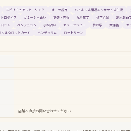
スピリチュアルヒーリング
オーラ鑑定
ハトホル式開運エクササイズ伝授
ストロダイス
ガネーシャ占い
霊感・霊視
九星気学
梅花心易
高尾算命学
タロット
ペンジュラム
手相占い
カラーセラピー
算命学
数秘術
カ
ラクルタロットカード
ペンデュラム
ロットルーン
店舗へ直接お問い合わせください