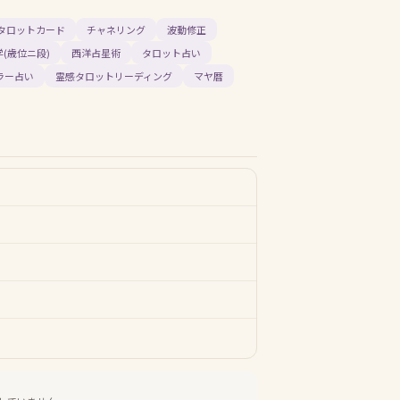
タロットカード
チャネリング
波動修正
(歳位ニ段)
西洋占星術
タロット占い
ラー占い
霊感タロットリーディング
マヤ暦