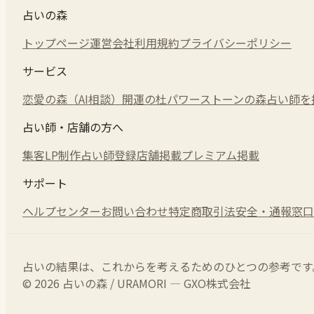
占いの森
トップページ
運営会社
利用規約
プライバシーポリシー
サービス
恋愛の森（AI相談）
開運の杜
パワーストーンの森
占い師を
占い師・店舗の方へ
集客LP制作
占い師登録
店舗掲載
プレミアム掲載
サポート
ヘルプセンター
お問い合わせ
特定商取引法
安全・通報窓口
占いの結果は、これからを考えるためのひとつの参考です
© 2026 占いの森 / URAMORI — GXO株式会社