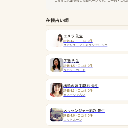
こちらは店舗情報の掲載ページです。ご予約・ご相
在籍占い師
エメラ
先生
評価 4.7・口コミ 0件
スピリチュアルカウンセリング
子遥
先生
評価 4.5・口コミ 0件
タロットカード
横浜の姉 彩羅紗
先生
評価 4.7・口コミ 0件
ガネーシャ占い
メッセンジャー彩乃
先生
評価 4.6・口コミ 0件
ロットルーン