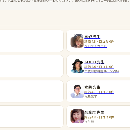
談は、店舗の公式窓口へ直接お問い合わせください。占いの森を通じたご予約には現在対応
黒姫
先生
評価 4.8・口コミ 0件
タロットカード
KOHEI
先生
評価 4.6・口コミ 0件
古代北欧神話ルーン占い
水鶴
先生
評価 4.7・口コミ 0件
九星気学
茉凜架
先生
評価 4.8・口コミ 0件
マヤ暦