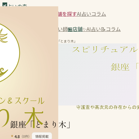
占いの森
恋愛の森
占い師を探す
店舗を探す
AI占い
コラム
Dark
🏠
ホーム
💕
恋愛の森
🔮
占い師
🏪
店舗
✨
AI占い
📝
コラム
占いの森
›
店舗を探す
›
銀座「とまり木」
銀座「とまり木」
4.8
（
0
件）
情報掲載