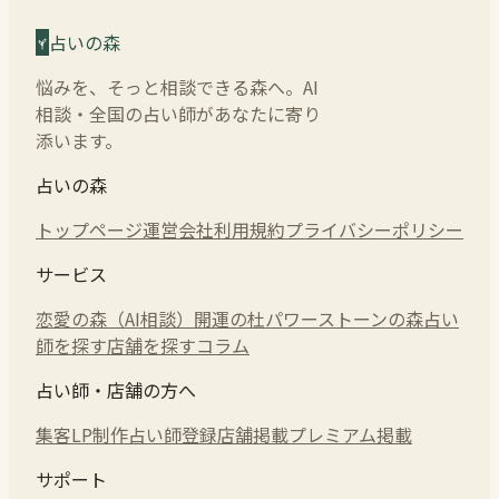
占いの森
悩みを、そっと相談できる森へ。AI
相談・全国の占い師があなたに寄り
添います。
占いの森
トップページ
運営会社
利用規約
プライバシーポリシー
サービス
恋愛の森（AI相談）
開運の杜
パワーストーンの森
占い
師を探す
店舗を探す
コラム
占い師・店舗の方へ
集客LP制作
占い師登録
店舗掲載
プレミアム掲載
サポート