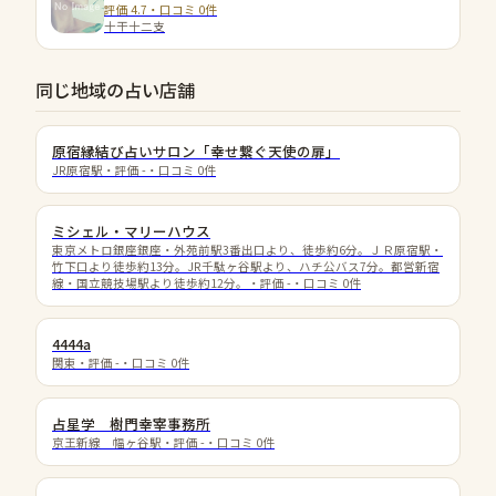
評価 4.7・口コミ 0件
十干十二支
同じ地域の占い店舗
原宿縁結び占いサロン「幸せ繋ぐ天使の扉」
JR原宿駅
・評価
-
・口コミ
0
件
ミシェル・マリーハウス
東京メトロ銀座銀座・外苑前駅3番出口より、徒歩約6分。ＪＲ原宿駅・
竹下口より徒歩約13分。JR千駄ヶ谷駅より、ハチ公バス7分。都営新宿
線・国立競技場駅より徒歩約12分。
・評価
-
・口コミ
0
件
4444a
関東
・評価
-
・口コミ
0
件
占星学 樹門幸宰事務所
京王新線 幅ヶ谷駅
・評価
-
・口コミ
0
件