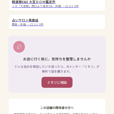
開運館E&E 大宮ＤＯＭ鑑定所
ＪＲ「大宮駅」西口より徒歩3分
・評価
-
・口コミ
0
件
占いサロン風雷益
関東
・評価
-
・口コミ
0
件
お店に行く前に、気持ちを整理しませんか
どんな悩みを相談したいか迷ったら、AIメンター「ミモリ」が
無料で話を聞きます。
ミモリに相談
この店舗の関係者の方へ