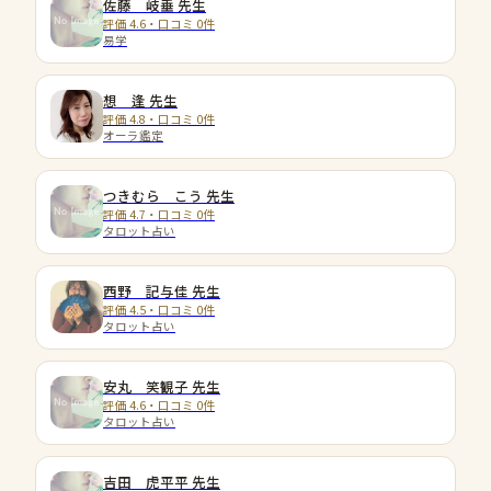
佐藤 岐垂
先生
評価 4.6・口コミ 0件
易学
想 逢
先生
評価 4.8・口コミ 0件
オーラ鑑定
つきむら こう
先生
評価 4.7・口コミ 0件
タロット占い
西野 記与佳
先生
評価 4.5・口コミ 0件
タロット占い
安丸 笑観子
先生
評価 4.6・口コミ 0件
タロット占い
吉田 虎平平
先生