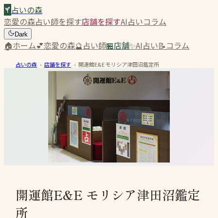
占いの森
恋愛の森
占い師を探す
店舗を探す
AI占い
コラム
Dark
🏠
ホーム
💕
恋愛の森
🔮
占い師
🏪
店舗
✨
AI占い
📝
コラム
占いの森
›
店舗を探す
›
開運館E&E モリシア津田沼鑑定所
開運館E&E モリシア津田沼鑑定
所