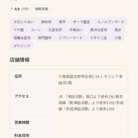
4.9
（
0
件）
情報掲載
タロット占い
数秘術
易学
オーラ鑑定
ルノルマンカード
マヤ暦
ルーン
九星気学
手相占い
西洋占星術
風水
宿曜占星術
奇門遁甲
ジプシーカード
十干十二支
人相
ダウジング
店舗情報
住所
千葉県習志野市谷津1-16-1 モリシア津
田沼1階
アクセス
JR 「津田沼駅」南口より徒歩2分/新京
成線「新津田沼駅」より徒歩10分/京成
線「京成津田沼駅」より徒歩14分
営業時間
料金目安