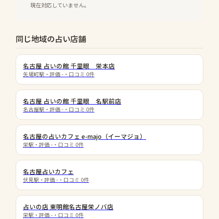
現在対応していません。
同じ地域の占い店舗
名古屋 占いの館 千里眼 栄本店
矢場町駅
・評価
-
・口コミ
0
件
名古屋 占いの館 千里眼 名駅前店
名古屋駅
・評価
-
・口コミ
0
件
名古屋の占いカフェ e-majo（イーマジョ）
栄駅
・評価
-
・口コミ
0
件
名古屋占いカフェ
伏見駅
・評価
-
・口コミ
0
件
占いの店 東明館名古屋栄ノバ店
栄駅
・評価
-
・口コミ
0
件