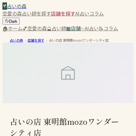
占いの森
恋愛の森
占い師を探す
店舗を探す
AI占い
コラム
Dark
🏠
ホーム
💕
恋愛の森
🔮
占い師
🏪
店舗
✨
AI占い
📝
コラム
占いの森
›
店舗を探す
›
占いの店 東明館mozoワンダーシティ店
占いの店 東明館mozoワンダー
シティ店