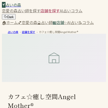
占いの森
恋愛の森
占い師を探す
店舗を探す
AI占い
コラム
Dark
🏠
ホーム
💕
恋愛の森
🔮
占い師
🏪
店舗
✨
AI占い
📝
コラム
占いの森
›
店舗を探す
›
カフェ☆癒し空間Angel Mother®
カフェ☆癒し空間Angel
Mother®