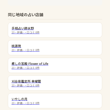
同じ地域の占い店舗
手相占い師水野
23
・評価
-
・口コミ
0
件
桃源院
23
・評価
-
・口コミ
0
件
癒しの宮殿 Flower of Life
23
・評価
-
・口コミ
0
件
刈谷易鑑定所 幸耀閣
23
・評価
-
・口コミ
0
件
いやしの月
23
・評価
-
・口コミ
0
件