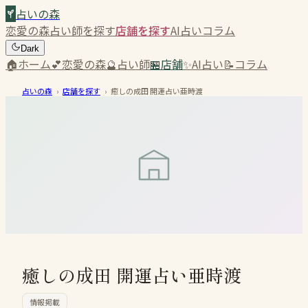
占いの森
恋愛の森
占い師を探す
店舗を探す
AI占い
コラム
Dark
🏠
ホーム
💕
恋愛の森
🔮
占い師
🏪
店舗
✨
AI占い
📝
コラム
占いの森
›
店舗を探す
›
癒しの成田 開運占い亜時渡
癒しの成田 開運占い亜時渡
情報掲載