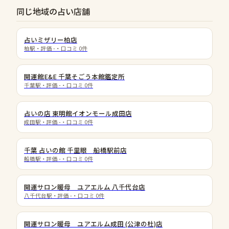
同じ地域の占い店舗
占いミザリー柏店
柏駅
・評価
-
・口コミ
0
件
開運館E&E 千葉そごう本館鑑定所
千葉駅
・評価
-
・口コミ
0
件
占いの店 東明館イオンモール成田店
成田駅
・評価
-
・口コミ
0
件
千葉 占いの館 千里眼 船橋駅前店
船橋駅
・評価
-
・口コミ
0
件
開運サロン暖母 ユアエルム 八千代台店
八千代台駅
・評価
-
・口コミ
0
件
開運サロン暖母 ユアエルム成田 (公津の杜)店