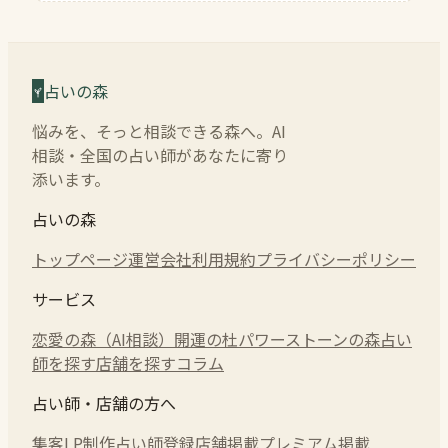
占いの森
悩みを、そっと相談できる森へ。AI
相談・全国の占い師があなたに寄り
添います。
占いの森
トップページ
運営会社
利用規約
プライバシーポリシー
サービス
恋愛の森（AI相談）
開運の杜
パワーストーンの森
占い
師を探す
店舗を探す
コラム
占い師・店舗の方へ
集客LP制作
占い師登録
店舗掲載
プレミアム掲載