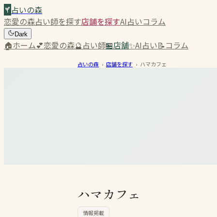
占いの森
恋愛の森
占い師を探す
店舗を探す
AI占い
コラム
Dark
🏠
ホーム
💕
恋愛の森
🔮
占い師
🏪
店舗
✨
AI占い
📝
コラム
占いの森
›
店舗を探す
›
ハマカフェ
ハマカフェ
情報掲載