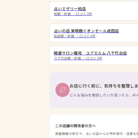
占いミザリー柏店
柏駅
・評価
-
・口コミ
0
件
占いの店 東明館イオンモール成田店
成田駅
・評価
-
・口コミ
0
件
開運サロン暖母 ユアエルム 八千代台店
八千代台駅
・評価
-
・口コミ
0
件
お店に行く前に、気持ちを整理し
どんな悩みを相談したいか迷ったら、AI
この店舗の関係者の方へ
掲載情報の修正や、占いの森からの予約受付・送客を