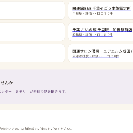
開運館E&E 千葉そごう本館鑑定所
千葉駅
・評価
-
・口コミ
0
件
千葉 占いの館 千里眼 船橋駅前店
船橋駅
・評価
-
・口コミ
0
件
開運サロン暖母 ユアエルム成田 (
公津の杜駅
・評価
-
・口コミ
0
件
ませんか
メンター「ミモリ」が無料で話を聞きます。
始めたい方は、店舗掲載のご案内をご覧ください。