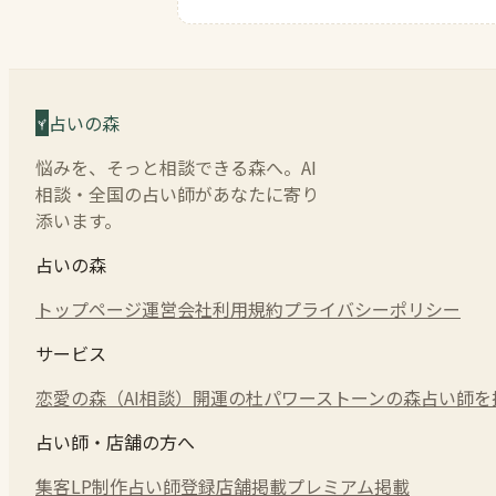
占いの森
悩みを、そっと相談できる森へ。AI
相談・全国の占い師があなたに寄り
添います。
占いの森
トップページ
運営会社
利用規約
プライバシーポリシー
サービス
恋愛の森（AI相談）
開運の杜
パワーストーンの森
占い師を
占い師・店舗の方へ
集客LP制作
占い師登録
店舗掲載
プレミアム掲載